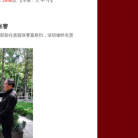
：
2636
次 【字体：
大
中
小
】
张謇
部前往啬园张謇墓祭扫，深切缅怀先贤