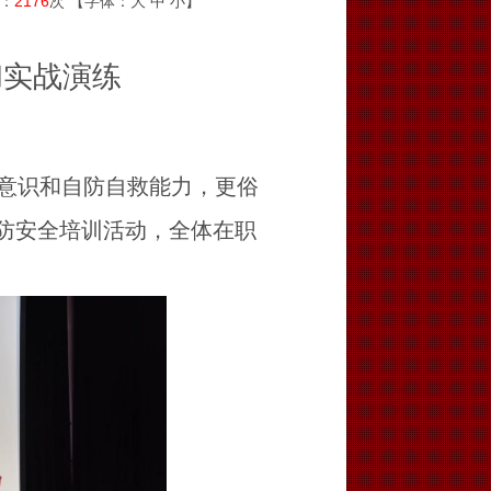
读：
2176
次 【字体：
大
中
小
】
和实战演练
意识和自防自救能力，更俗
消防安全培训活动，全体在职