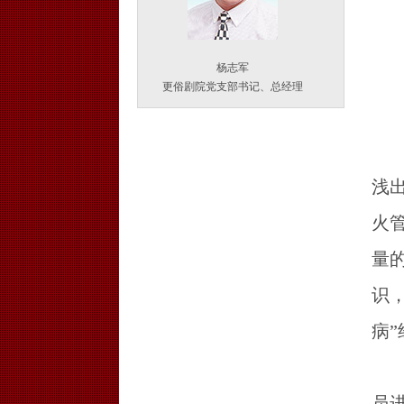
杨志军
更俗剧院党支部书记、总经理
浅
火
量
识
病”
员