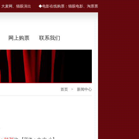
：
大麦网
、
猫眼演出
◆电影在线购票：
猫眼电影
、
淘票票
网上购票
联系我们
首页
> 新闻中心
练