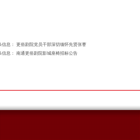
条信息：
更俗剧院党员干部深切缅怀先贤张謇
条信息：
南通更俗剧院影城座椅招标公告