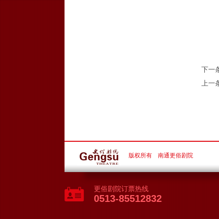
下一
上一
版权所有 南通更俗剧院
更俗剧院订票热线
0513-85512832