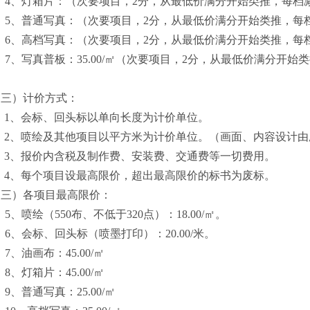
4、
灯箱片：（次要项目，
2分，
从最低价满分开始类推，每档
5、普通写真：（次要项目，2分，
从最低价满分开始类推，每
6、高档写真：（次要项目，2分，
从最低价满分开始类推，每
7、写真普板：35.00/㎡（次要项目，2分，
从最低价满分开始类
（三）计价方式：
1、
会标、回头标以单向长度为计价单位。
2、
喷绘及其他项目以平方米为计价单位。（画面、内容设计由
3、
报价内含
税及
制作费、安装费、交通费等一切费用。
4、
每个项目设最高限价，超出最高限价的标书为废标。
（三）各项目最高限价：
5、
喷绘（
550布、不低于320点）：18.00/
㎡。
6、
会标、回头标（
喷墨打印
）：
20.00
/
米
。
7、
油画布：
45.00/㎡
8、
灯箱片：
45.00/㎡
9、
普通写真：
25.00/㎡