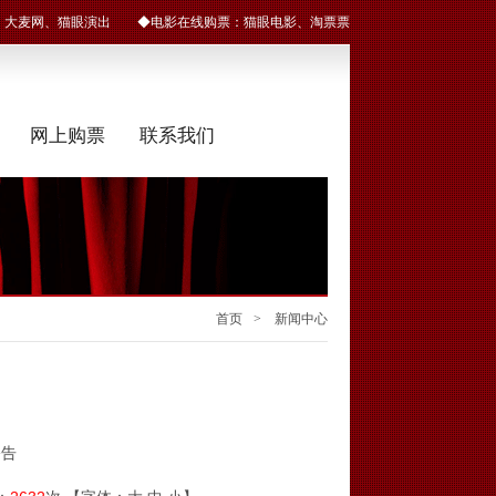
：
大麦网
、
猫眼演出
◆电影在线购票：
猫眼电影
、
淘票票
网上购票
联系我们
首页
> 新闻中心
公告