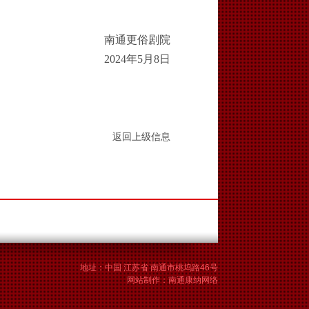
南通更俗剧院
20
24
年
5
月
8
日
返回上级信息
地址：中国 江苏省 南通市桃坞路46号
网站制作
：
南通康纳网络