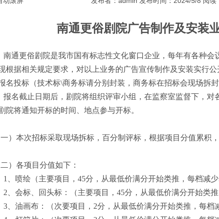
自动滚屏
发布者：admin 发布时间：2024/5/8 阅读
南通更俗剧院广告制作及安装
南通更俗剧院是我市国有标志性文化窗口企业，每年有各种会
现根据相关规定要求，对以上业务的广告宣传制作及安装实行公
报名投标（技术标
\商务标请分别封装，商务标在招标会现场拆
报名截止日期后，剧院将组织评审小组，在监察室监督下，对
剧院将通知开标的时间、地点参与开标。
（一）本次招标采取现场拆标，百分制评标，根据项目分值累积
（二）各项目分值如下：
1、
喷绘（主要项目，
45分，从最低价满分开始类推，每档减少
2、
会标、回头标：
（主要项目，
45分，从最低价满分开始类
3、
油画布：（次要项目，
2分，
从最低价满分开始类推，每档