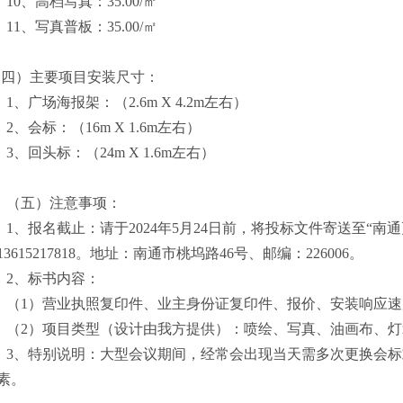
10、
高档写真：
35.00/㎡
11、
写真普板：
35.00/㎡
（四）主要项目安装尺寸：
1、广场海报架：（2.6m X 4.2m左右）
2、会标：（16m X 1.6m左右）
3、回头标：（24m X 1.6m左右）
（五）注意事项：
1、报名截止：请于20
24
年
5
月
24
日前，将投标文件寄送至
“南
13615217818
。地址：南通市桃坞路
46号、邮编：226006。
2、标书内容：
（
1）营业执照复印件、业主身份证复印件、报价、安装响应速
（
2）项目类型（设计由我方提供）：喷绘、写真、油画布、
3、特别说明：大型会议期间，经常会出现当天需多次更换会
素。