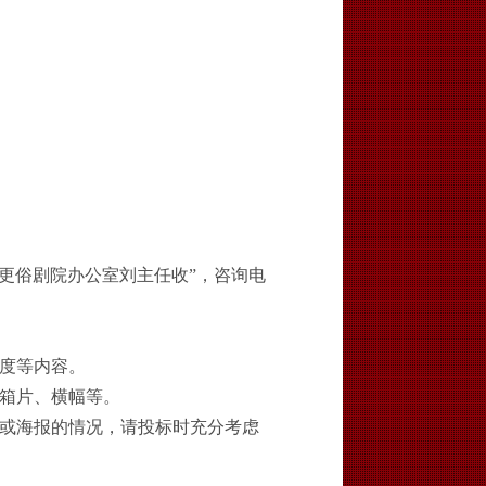
通更俗剧院办公室
刘
主任收
”，咨询电
度等内容。
灯箱片、横幅等。
标或海报的情况，请投标时充分考虑