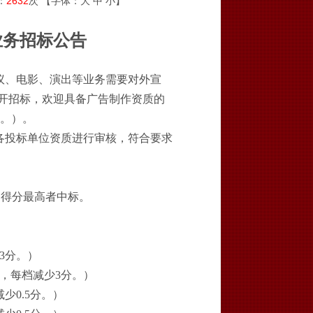
：
2632
次 【字体：
大
中
小
】
业务
招标公告
议、电影、演出等业务需要对外宣
开招标，欢迎具备广告制作资质的
封。）。
各投标单位资质进行审核，符合要求
，得分最高者中标。
3分。）
推，每档减少3分。）
减少
0.5分。
）