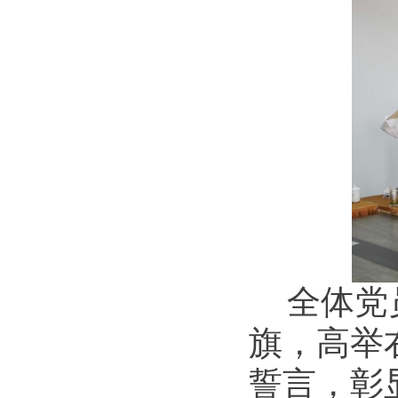
全体党
旗，高举
誓言，彰