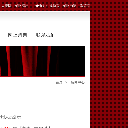
：
大麦网
、
猫眼演出
◆电影在线购票：
猫眼电影
、
淘票票
网上购票
联系我们
首页
> 新闻中心
录用人员公示