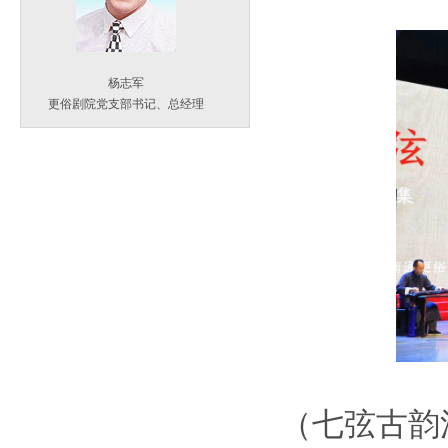
杨志军
更俗剧院党支部书记、总经理
（七弦古韵