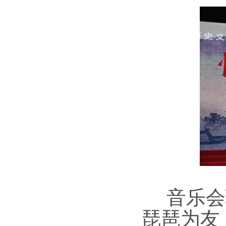
音乐会
琵琶为友